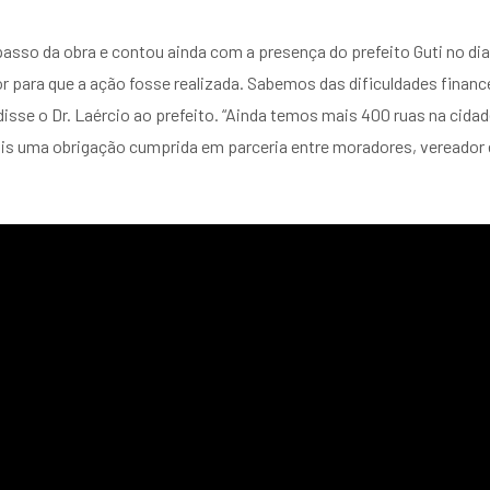
sso da obra e contou ainda com a presença do prefeito Guti no dia d
r para que a ação fosse realizada. Sabemos das dificuldades finan
sse o Dr. Laércio ao prefeito. “Ainda temos mais 400 ruas na cidad
is uma obrigação cumprida em parceria entre moradores, vereador e