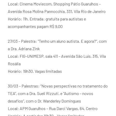
Local: Cinema Moviecom, Shopping Pátio Guarulhos –
Avenida Rosa Molina Pannocchia, 331, Vila Rio de Janeiro
Horário: 11h. Entrada: gratuita para autistas e
acompanhantes pagam R$ 9,00
27/03 – Palestra: “Tenho um aluno autista. E agora?”, com
a Dra. Adriana Zink
Local: FIG-UNIMESP, sala 411 – Avenida São Luís, 315, Vila
Rosália
Horário: 19h30. Vagas limitadas
30/03 – Palestras: “Novas perspectivas no tratamento do
TEA”, com a Dra. Sueli Rizzuti, e “Autismo – novos
desafios”, com o Dr. Wanderley Domingues
Local: APM Guarulhos – Rua Darci Vargas, 64, Centro
Horário: A partir das 19h30 – Vagas limitadas